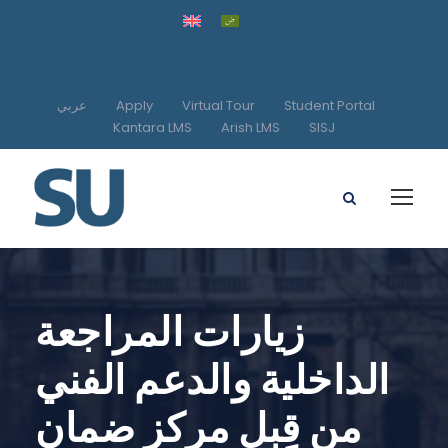
عربي
Apply
Virtual Tour
Student Portal
Kantara LMS
Arish LMS
SISJ
زيارات المراجعة
الداخلية والدعم الفني
من قِبل مركز ضمان