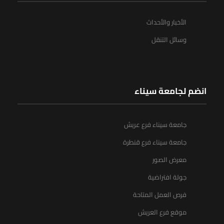
الأخبار والأحداث
وسائل التنقل
انضم لجامعة سيناء
جامعة سيناء فرع عريش
جامعة سيناء فرع قنطرة
معرض الصور
جولة افتراضية
فرص العمل المتاحة
موقع فرع العريش