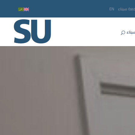
معة سيناء
EN
يناء