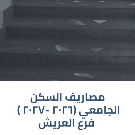
مصاريف السكن
الجامعي (٢٠٢٦ -٢٠٢٧ )
فرع العريش