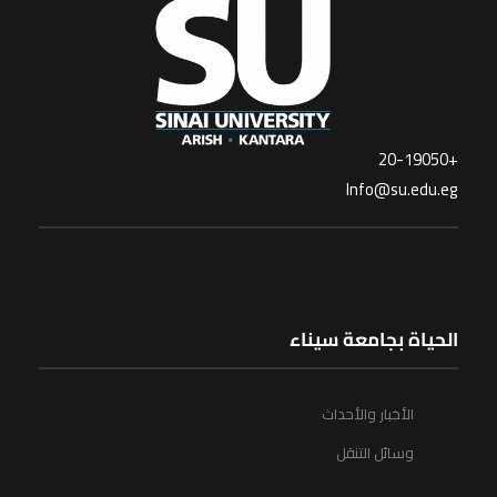
+20-19050
Info@su.edu.eg
الحياة بجامعة سيناء
الأخبار والأحداث
وسائل التنقل