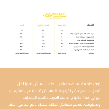
توفر جامعة سيناء مساكن للطلاب للعيش فيها لكل
فصل دراسي حتى تخرجهم. المساكن قادرة على استيعاب
حوالي 162 طالبا و طالبة. الغرف كاملة التشطيب
ومفروشة. تسمح مساكن الطلبة لطلابنا بالتواجد في الحرم