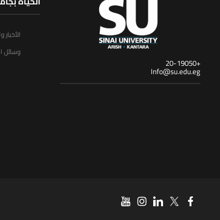
الحياة بجام
الأخبار و
وسائل ال
+20-19050
Info@su.edu.eg