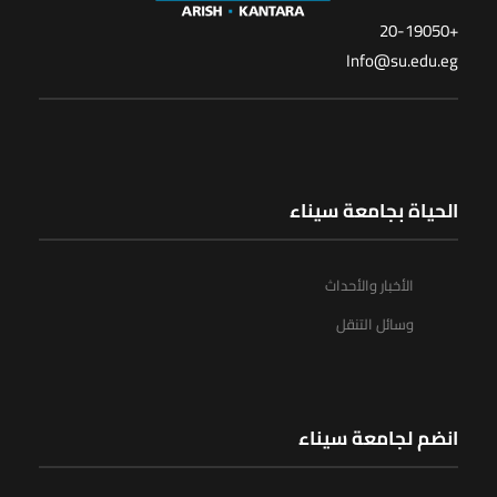
+20-19050
Info@su.edu.eg
الحياة بجامعة سيناء
الأخبار والأحداث
وسائل التنقل
انضم لجامعة سيناء