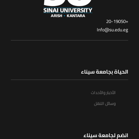
+20-19050
Info@su.edu.eg
الحياة بجامعة سيناء
الأخبار والأحداث
وسائل التنقل
انضم لجامعة سيناء