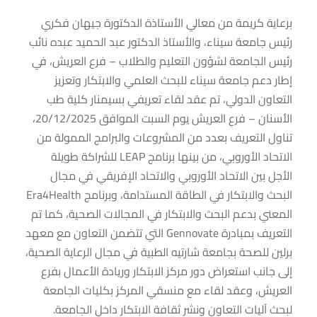
برعاية كريمة من معالي الأستاذة الدكتورة جيهان فكري
رئيس جامعة سيناء، والأستاذ الدكتور عبد الحميد عبده نائب
رئيس الجامعة لشؤون التعليم والطلاب – فرع العريش، في
إطار دعم جامعة سيناء للبحث العلمي والابتكار وتعزيز
التعاون الدولي، تم عقد لقاء تعريفي بسيمنار كلية طب
الأسنان – فرع العريش يوم السبت الموافق 20/12/2025،
تناول التعريف بعدد من المشروعات والبرامج الممولة من
الاتحاد الأوروبي، من بينها برنامج LEAP للشراكة طويلة
الأجل بين الاتحاد الأوروبي والاتحاد الإفريقي في مجال
البحث والابتكار في الطاقة المستدامة، وبرنامج Era4Health
المعني بدعم البحث والابتكار في المجالات الصحية، كما تم
التعريف بمبادرة Gennovate التي تتضمن التعاون مع معهد
برلين للصحة بجامعة شارتيه الطبية في مجال الرعاية الصحية،
إلى جانب استعراض دور مركز الابتكار وريادة الأعمال بفرع
العريش، وعقد لقاء مع منسقي المركز بكليات الجامعة
لبحث آليات التعاون ونشر ثقافة الابتكار داخل الجامعة.