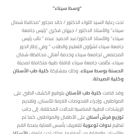
“وسط سيناء”
تحت رعاية السيد اللواء الدكتور / خالد مجاور “محافظ شمال
سيناء” والأستاذ الدكتور / جيهان فكري “رئيس جامعة
سيناء” والأستاذ الدكتور/عبد الحميد عبده ” نائب رئيس
جامعة سيناء لشؤون التعليم والطلاب ” وفي إطار الدور
المجتمعي لجامعة سيناء وخدمة أهالي محافظة شمال
سيناء، نظّمت جامعة سيناء قافلة طبية متكاملة لمدينة
الحسنة بوسط سيناء
، وذلك بمشاركة
كلية طب الأسنان
وكلية الصيدلة
.
وقد قامت
كلية طب الأسنان
بتوقيع الكشف الطبي على
المواطنين، وإجراء الفحوصات اللازمة للأسنان، وتقديم
الإرشادات الطبية المناسبة للحالات المختلفة، إلى جانب
توزيع فرش أسنان
على الأطفال والمواطنين. كما تم
تنظيم
ندوات توعوية
للتعريف بأسس العناية بصحة الفم
والأسنان والوقاية من أمراضها، وذلك تحت إشراف
الأستاذ