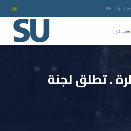
معة سيناء
EN
سيناء
رة . تطلق لجنة