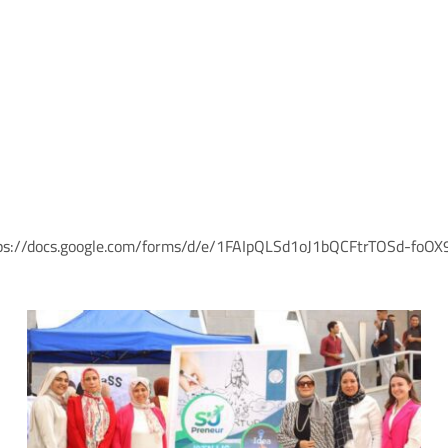
ps://docs.google.com/forms/d/e/1FAIpQLSd1oJ1bQCFtrTOSd-f