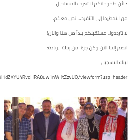
▪ لأن طموحاتكم لا تعرف المستحيل
من التخطيط إلى التنفيذ… نحن معكم.
لا تترددوا.. مستقبلكم يبدأ من هنا والآن!
انضم إلينا الآن وكن جزءًا من رحلة الريادة:
لينك التسجيل
oOX9I1dZXYU4RvqHRA8uw1nWKtZzvUQ/viewform?usp=header