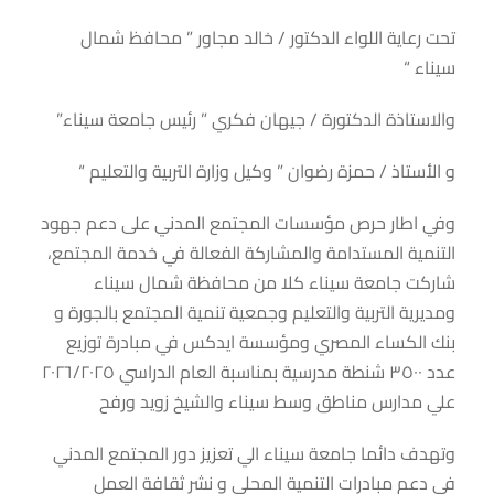
تحت رعاية اللواء الدكتور / خالد مجاور ” محافظ شمال
سيناء “
والاستاذة الدكتورة / جيهان فكري ” رئيس جامعة سيناء”
و الأستاذ / حمزة رضوان ” وكيل وزارة التربية والتعليم “
وفي اطار حرص مؤسسات المجتمع المدني على دعم جهود
التنمية المستدامة والمشاركة الفعالة في خدمة المجتمع،
شاركت جامعة سيناء كلا من محافظة شمال سيناء
ومديرية التربية والتعليم وجمعية تنمية المجتمع بالجورة و
بنك الكساء المصري ومؤسسة ايدكس في مبادرة توزيع
عدد ٣٥٠٠ شنطة مدرسية بمناسبة العام الدراسي ٢٠٢٦/٢٠٢٥
علي مدارس مناطق وسط سيناء والشيخ زويد ورفح
وتهدف دائما جامعة سيناء الي تعزيز دور المجتمع المدني
في دعم مبادرات التنمية المحلي و نشر ثقافة العمل