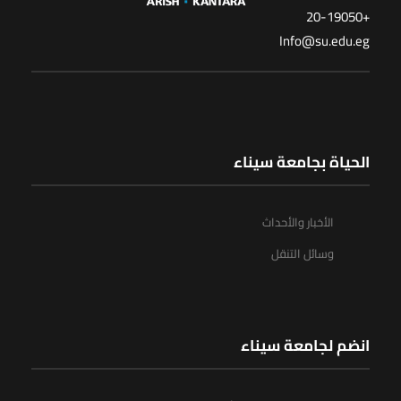
+20-19050
Info@su.edu.eg
الحياة بجامعة سيناء
الأخبار والأحداث
وسائل التنقل
انضم لجامعة سيناء