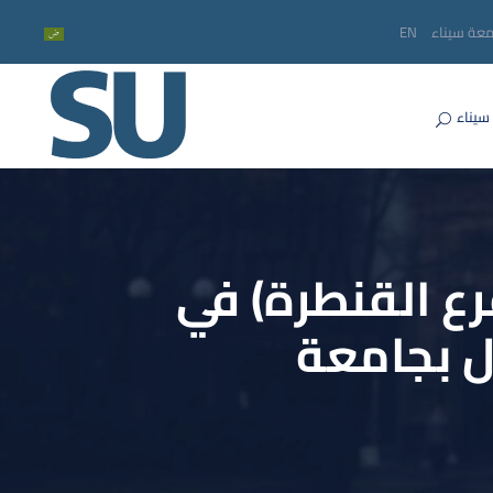
معة سيناء
EN
سيناء
ع القنطرة) في
ل بجامعة