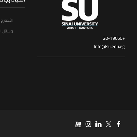
الأخبار و
وسائل ال
+20-19050
Info@su.edu.eg