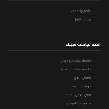
الأخبار والأحداث
وسائل التنقل
انضم لجامعة سيناء
جامعة سيناء فرع عريش
جامعة سيناء فرع قنطرة
معرض الصور
جولة افتراضية
فرص العمل المتاحة
موقع فرع العريش