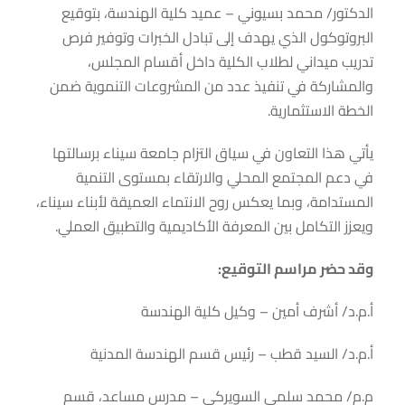
الدكتور/ محمد بسيوني – عميد كلية الهندسة، بتوقيع
البروتوكول الذي يهدف إلى تبادل الخبرات وتوفير فرص
تدريب ميداني لطلاب الكلية داخل أقسام المجلس،
والمشاركة في تنفيذ عدد من المشروعات التنموية ضمن
الخطة الاستثمارية.
يأتي هذا التعاون في سياق التزام جامعة سيناء برسالتها
في دعم المجتمع المحلي والارتقاء بمستوى التنمية
المستدامة، وبما يعكس روح الانتماء العميقة لأبناء سيناء،
ويعزز التكامل بين المعرفة الأكاديمية والتطبيق العملي.
وقد حضر مراسم التوقيع:
أ.م.د/ أشرف أمين – وكيل كلية الهندسة
أ.م.د/ السيد قطب – رئيس قسم الهندسة المدنية
م.م/ محمد سلمي السويركي – مدرس مساعد، قسم