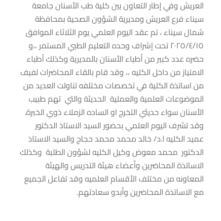
العريش وفي إطار التعاون بين كلية طب الأسنان جامعة
سيناء فرع العريش ومديرية الشؤون الصحية بمحافظة
شمال سيناء ، تم عقد اليوم العلمي يوم الثلاثاء الموافق
٢٠٢٥/٤/١٥ تحت إشراف وحده التعليم الطبي المستمر ،،و
حضره عدد كبير من أطباء الأسنان بالمديرية وكذلك أطباء
الامتياز من داخل الكليه ،، وقد قام بالقاء المحاضرات لفيف
من اساتذة الكلية في تخصصات مختلفه تناولت العديد من
الموضوعات العلمية والعملية الحديثة والتي تهم طبيب
الأسنان سواء حديثي التخرج او الساده الزملاء ذوي الخبرة.
وقد تشرف اليوم العلمي بحضور السيد الاستاذ الدكتور
عميد الكليه ا.د/ خالد محمد محمد حجاج والسيد الاستاذ
الدكتور محمد معوض وكيل الكليه لشؤون الطلبة وكذلك
الاساتذة المحاضرين وأعضاء هيئة التدريس والهيئة
المعاونه من مختلف الأقسام العلميه وقد تفاعل الجميع
مع الاساتذة المحاضرين وأبدو سعادتهم.