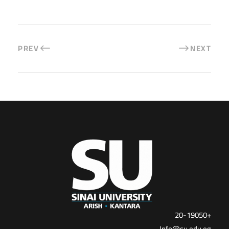
PREV
NEXT
+20-19050
Info@su.edu.eg