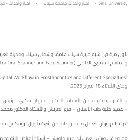
Sinai University
>
أخبار وأحداث جامعة سيناء
>
أخبار وأحداث - فر
لأول مرة في شبه جزيرة سيناء عامةً، وشمال سيناء ومدينة الع
والماسح الفموي الداخلي (Intra Oral Scanner and Face Scanner) تحت عنوان:
وحتى الثلاثاء 18 فبراير 2025.
وذلك برعاية كريمة من الأستاذة الدكتورة جيهان فكري – رئيس جام
– عميد كلية طب الأسنان – فرع العريش والأستاذ الدكتور محمد
تم تنظيم ورش العمل بدعم ورعاية من شركة أورال ترونيكس، حيث قا
وحاضر في ورش العمل أ.د. عبير جاويش – أستاذ أمراض اللثة وعميد