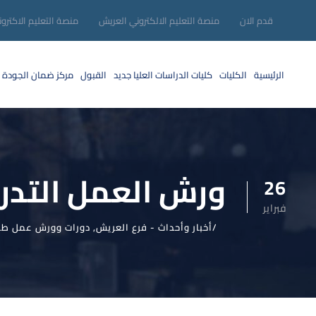
قدم الان
منصة التعليم الالكتروني العريش
منصة التعليم الاكترو
الرئيسية
الكليات
كليات الدراسات العليا
جديد
القبول
مركز ضمان الجودة
ورش العمل التدري
26
فبراير
أخبار وأحداث - فرع العريش
,
دورات وورش عمل طب 