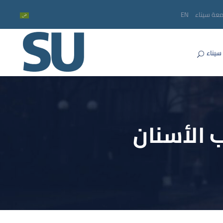
معة سيناء
EN
سيناء
 الأسنان