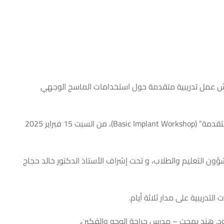
 ورش عمل تدريبية متقدمة حول استخدامات الماسح الوجهي
“Digital Workflow in Prosthodontics and Different Specialties”؛ بالإضافة إلى ورشة عمل متخصصة حول “أساسيات زراعة الأسنان المتقدمة” (Basic Implant Workshop)، من السبت 15 فبراير 2025
ؤون التعليم والطلاب، و تحت إشراف الأستاذ الدكتور خالد حجاج
دريبية على مدار ثلاثة أيام.
ة ود. هند بهجت – مدرس جراحة الوجه والفكين.