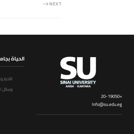
NEXT
الحياة بجام
الأخبار و
وسائل ال
+20-19050
Info@su.edu.eg