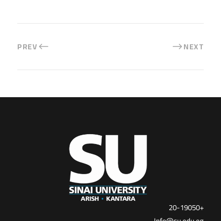
PREV
NEXT
+20-19050
Info@su.edu.eg