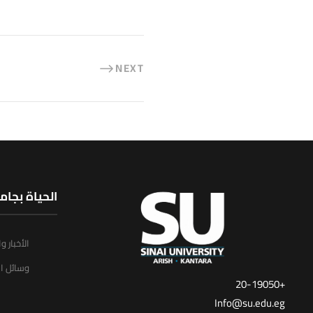
NEXT
الحياة بجام
الأخبار و
وسائل ال
+20-19050
Info@su.edu.eg