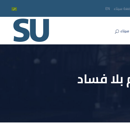
معة سيناء
EN
سيناء
 بلا فساد