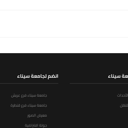
عة سيناء
انضم لجامعة سيناء
الأحداث
جامعة سيناء فرع عريش
تنقل
جامعة سيناء فرع قنطرة
معرض الصور
جولة افتراضية