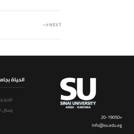
NEXT
الحياة بجام
الأخبار و
وسائل ال
+20-19050
Info@su.edu.eg