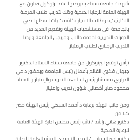
شهدت جامعة سيناء بفروعيها عقد برتوكول تعاون مع
الهيئة العامة للرعايا الصحية وذلك لتدريب طلاب المرحلة
الاكلينيكيه وطلاب الامتياز بكافة كليات القطاع الطبي
بالجامعة فى مستشفيات الهيئة وتقديم العديد من
الدورات التدريبيه لخدمة طلاب وخريجي الجامعة وايضا
التدريب الإجباري لطلاب الإمتياز.
ترأس توقيع البرتوكول من جامعة سيناء الاستاذ الدكتور
جيهان فكري القائم بأعمال رئيس الجامعة وبحضور د.مي
الدراوي مستشار رئيس الجامعة للتدريب والإمتياز والاستاذ
محمود صابر أخصائي شؤون تدريب وإمتياز.
ومن جانب الهيئه برعاية د.أحمد السبكي رئيس الهيئة حضر
كلا من:
دكتور هاني راشد / نائب رئيس مجلس ادارة الهيئة العامة
للرعاية الصحية
دكتور امير التلواني / المدير التنفيذي للهيئة العامة للرعاية