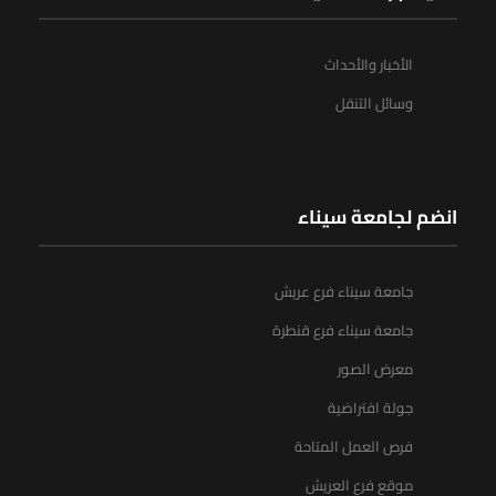
الأخبار والأحداث
وسائل التنقل
انضم لجامعة سيناء
جامعة سيناء فرع عريش
جامعة سيناء فرع قنطرة
معرض الصور
جولة افتراضية
فرص العمل المتاحة
موقع فرع العريش