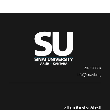
+20-19050
Info@su.edu.eg
الحياة بجامعة سيناء