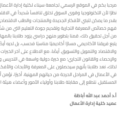
مرحبا بكم في الموقع الرسمي لجامعة سيناء لكلية إدارة الأعمال
نظرًا لأن التكنولوجيا وقوى السوق تخلق تنافساً شديداً في الاقت
بقدر ما يمكن لتبني الأفكار الجديدة والمنتجات والطلب الاقتصا
فهم خصائص المعرفة التجارية وتقديم جودة التعليم التي من شأنها
من أجل تحقيق ذلك، قمنا بتطوير منهج دراسي يزود طلابنا بالمهارات
يتبع فريقنا الأكاديمي مسارًا أكاديميًا مناسبًا فحسب، بل لديه أ
والاقتصاد والتمويل والتسويق. أيضًا، مع الاطلاع على آخر الخبرات
والإحصاء والقانون التجاري؛ مع خبرة دولية واسعة في التدريس وا
لذلك، نعد طلابنا بأنهم سيحصلون على المعرفة والأبحاث والأفكا
في الأعمال في المراحل الحرجة من حياتهم المهنية. أخيرًا، نؤمن
المستقبل. نتطلع إلى مقابلة طلابنا وأولياء الأمور وأعضاء هيئة ا
أ.د أحمد عبد الله أباظة
عميد كلية إدارة الأعمال