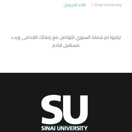
Sinai University
>
لقاء الخريجين
ترقبوا لم شملنا السنوي للتواصل مع زملائك القدامى وبدء
مستقبل قادم