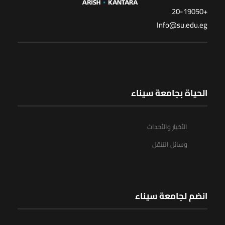
+20-19050
Info@su.edu.eg
الحياة بجامعة سيناء
الأخبار والأحداث
وسائل التنقل
انضم لجامعة سيناء