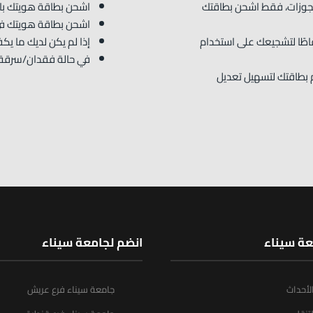
لحجوزات، فقط اشحن بطاقتك
اشحن بطاقة هويتك بال
اشحن بطاقة هويتك في م
اطًا لتشجيعك على استخدام
إذا لم يكن لديك ما ي
في حالة فقدان/سرقة ب
م بطاقتك لتسهيل تعديل
عة سيناء
انضم لجامعة سيناء
الأحداث
جامعة سيناء فرع عريش