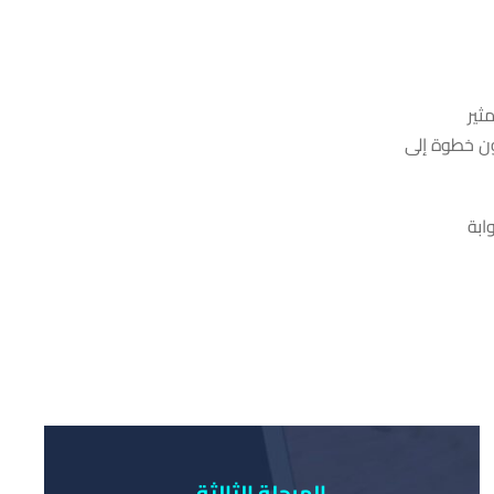
يعد مشروع كاش لس Cashless موضوع مثير
كون خطوة إلى
 البوابة
المرحلة الثالثة