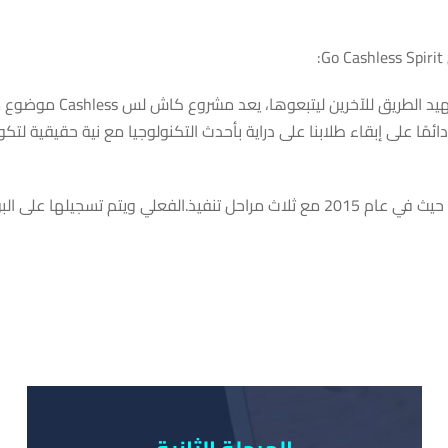
وفقاً لمبدأ جامعة سيناء لأخذ زمام المبادرة في التكنولوجيا وتمهيد الطريق للآخرين ليتبعوها، 
ائمًا على إبقاء طلابنا على دراية بأحدث التكنولوجيا مع نية حقيقية لت
تعد جامعة سيناء هي أول جامعة في المنطقة بنظام غير نقدي. حيث في عام 2015 مع ثلاث مراحل تنفيذ.الفعلي ويتم تسجيلها على