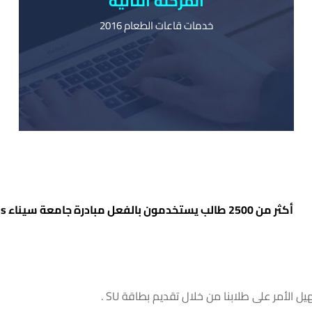
المرحلة الثانية
خدمات قاعات الطعام 2016
خدمات قاعات الطعام 2016
يستطيع الطلاب شراء الطعام والمشروبات عن طريق
دفع قيمتها باستخدام بطاقة الطالب الخاصة بهم
أكثر من 2500 طالب يستخدمون بالفعل مبادرة جامعة سيناء Go Cashless !
 الأمر على طلابنا من خلال تقديم بطاقة SU .