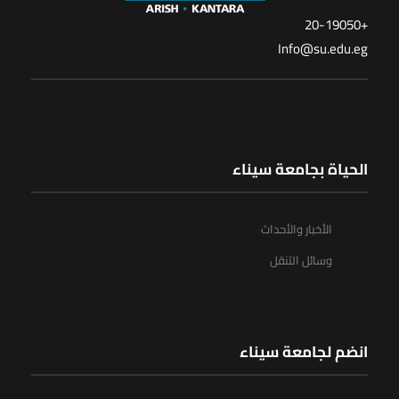
+20-19050
Info@su.edu.eg
الحياة بجامعة سيناء
الأخبار والأحداث
وسائل التنقل
انضم لجامعة سيناء