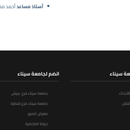
أستاذ مساعد
أحمد مح
عة سيناء
انضم لجامعة سيناء
الأحداث
جامعة سيناء فرع عريش
تنقل
جامعة سيناء فرع قنطرة
معرض الصور
جولة افتراضية