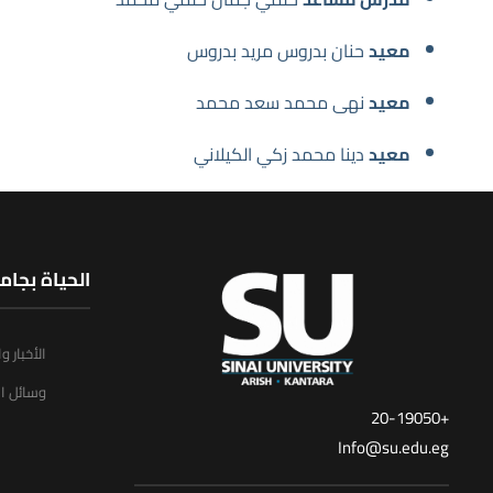
معيد
حنان بدروس مريد بدروس
معيد
نهى محمد سعد محمد
معيد
دينا محمد زكي الكيلاني
الحياة بجام
الأخبار و
وسائل ال
+20-19050
Info@su.edu.eg