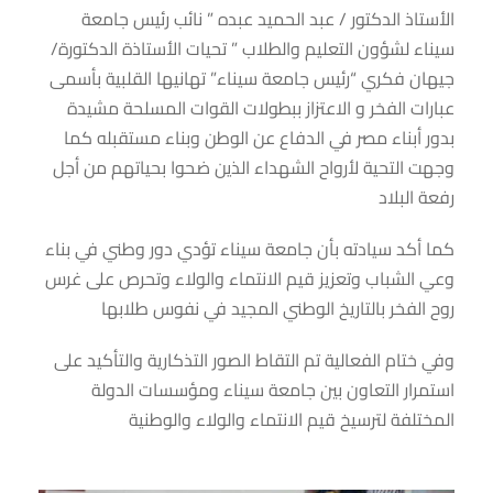
الأستاذ الدكتور / عبد الحميد عبده ” نائب رئيس جامعة
سيناء لشؤون التعليم والطلاب ” تحيات الأستاذة الدكتورة/
جيهان فكري “رئيس جامعة سيناء” تهانيها القلبية بأسمى
عبارات الفخر و الاعتزاز ببطولات القوات المسلحة مشيدة
بدور أبناء مصر في الدفاع عن الوطن وبناء مستقبله كما
وجهت التحية لأرواح الشهداء الذين ضحوا بحياتهم من أجل
رفعة البلاد
كما أكد سيادته بأن جامعة سيناء تؤدي دور وطني في بناء
وعي الشباب وتعزيز قيم الانتماء والولاء وتحرص على غرس
روح الفخر بالتاريخ الوطني المجيد في نفوس طلابها
وفي ختام الفعالية تم التقاط الصور التذكارية والتأكيد على
استمرار التعاون بين جامعة سيناء ومؤسسات الدولة
المختلفة لترسيخ قيم الانتماء والولاء والوطنية