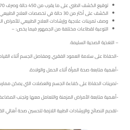
توقيع الكشف الطبي على ما يقرب من 450 حالة وصرف 670 عبوة دواء بالمجان وقياس مستوى السكر والضغط مجانًا
الكشف على أكثر من 30 حالة في تخصصات العلاج الطبيعي للعظام والأطفال والأعصاب وصحة المرأة
وصف تمرينات علاجية وإرشادات العلاج الطبيعي للأمراض ال
التوعية لقطاعات مختلفة من الجمهور فيما يخص: –
– التغذية الصحية السليمة.
-الحفاظ على سلامة العمود الفقري ومفاصل الجسم أثناء القيام ب
-أهمية متابعة صحة المرأة أثناء الحمل والولادة.
-تمرينات الحفاظ على كفاءة الجسم والعضلات التي يمكن ممار
-أهمية متابعة الأمراض المزمنة والتعامل معها وتجنب المضاعفات
-تقديم النصائح والإرشادات الطبية اللازمة لتحسين صحة أهالي القر