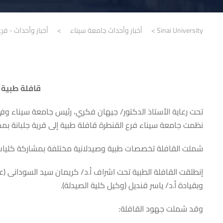
Sinai University
>
أخبار وأحداث جامعة سيناء
>
أخبار وأحداث - فرع
قافلة طبية 
تحت رعاية الأستاذ الدكتور/ جيهان فكري، رئيس جامعة سيناء وفي 
نظمت جامعة سيناء فرع القنطرة قافلة طبية إلى قرية جلبانة بمحافظة شمال
شملت القافلة تخصصات طبية وصيدلانية مختلفة بمشاركة كليات طب
إنطلقت القافلة الطبية تحت اشراف أ.د/ كريمان سيد السودانى (عم
وبقيادة أ.د/ ياسر قنديل (وكيل كلية الصيدلة).
وقد شملت جهود القافلة: