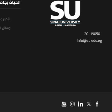
الحياة بجام
الأخبار و
وسائل ال
+20-19050
Info@su.edu.eg