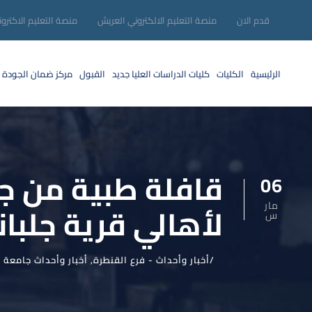
قدم الان
منصة التعليم الالكتروني العريش
منصة التعليم الاكترو
الرئيسية
الكليات
كليات الدراسات العليا
جديد
القبول
مركز ضمان الجودة
قافلة طبية من جا
06
مار
لأهالي قرية جلبا
س
أخبار وأحداث - فرع القنطرة
,
أخبار وأحداث جامعة 