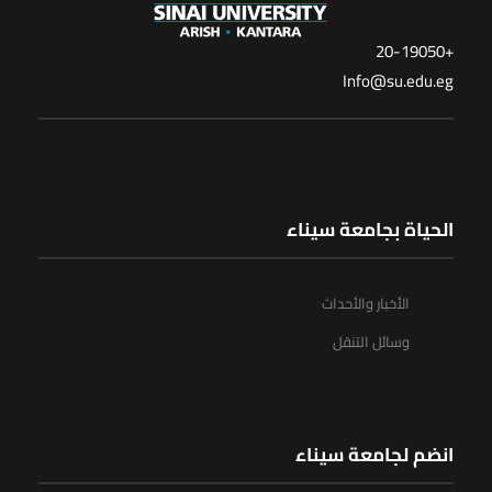
+20-19050
Info@su.edu.eg
الحياة بجامعة سيناء
الأخبار والأحداث
وسائل التنقل
انضم لجامعة سيناء