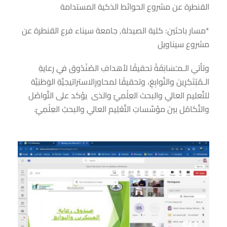
القنطرة عن مشروع الحوائط الذكية المستدامة
*مسار باحثين: كلية الصيدلة, جامعة سيناء فرع القنطرة عن
مشروع سيناويل
وتأتي الـمـُسَابَقَةُ تحقيقًا لأهدافِ الصُنْدُوق في رِعايةِ
الـمُبْتَكِرِينَ والنَّوابِغِ، وتحقيقًا لمحاورِالاستراتيجيَّةِ الوَطَنِيَّة
للتَّعليم العالي والبحث العِلْمِيّ والذى يؤكد على التَّواصُل
والتَّكامُل بينَ مؤسَّساتِ التَّعْلِيم العالي والبحثِ العِلْمِيّ.