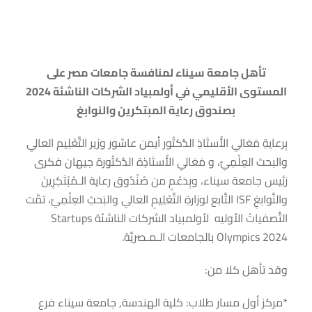
تأهل جامعة سيناء لمنافسة جامعات مصر على
المستوى الأقليمي في أولمبياد الشركات الناشئة 2024
بصندوق رعاية المبتكرين والنوابغ
بِرعايةِ مَعَالي الأُستَاذِ الدُّكتُور أيمن عاشور وزير التَّعْلِيم العالي
والبحث العِلْمِيّ، و مَعَالي الأُستَاذِة الدُّكتُورة جيهان فكرى
رَئِيس جامعة سيناء، وبِدَعْمٍ من صُنْدُوق رعاية الـمُبْتَكِرِينَ
والنَّوابغِ ISF التَّابع لوزارةِ التَّعْلِيمِ العالي والبَحثِ العِلْمِيّ، تمَّت
التَّصفياتُ الأوليه لأولمبياد الشركات الناشئة Startups
Olympics 2024 بالجامعات الـمـصريَّة.
وقد تأهل كلا من:
*مركز أول مسار طلاب: كلية الهندسة, جامعة سيناء فرع