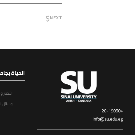
NEXT
الحياة بجام
الأخبار و
وسائل ال
+20-19050
Info@su.edu.eg