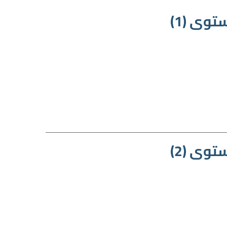
وى (1)
وى (2)