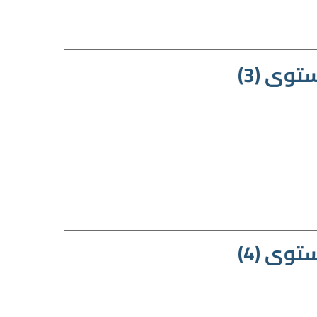
وى (3)
وى (4)