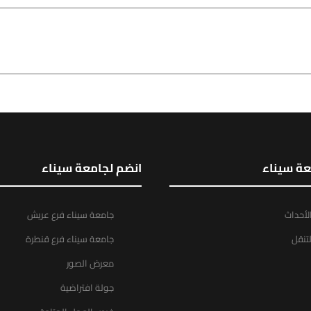
عة سيناء
انضم لجامعة سيناء
الأحداث
جامعة سيناء فرع عريش
تنقل
جامعة سيناء فرع قنطرة
معرض الصور
جولة افتراضية