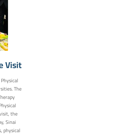
 Visit
 Physical
ities. The
Therapy
Physical
isit, the
y, Sinai
, physical