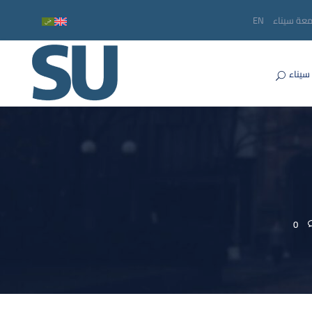
معة سيناء
EN
سيناء
0