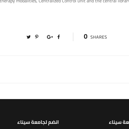
therapy modalities, Centralized Control unit and the central library
0
SHARES
عة سيناء
انضم لجامعة سيناء