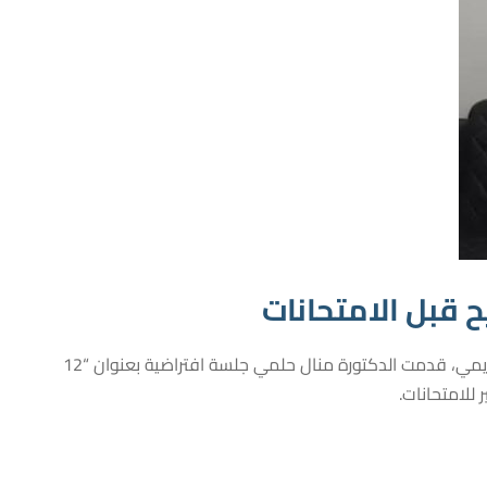
ح قبل الامتحانات
تحت رعاية الأستاذ الدكتور حاتم البلوك، رئيس الجامعة، والأستاذ الدكتور هالة عزالدين، عميد كلية العلاج الطبيعي، ولجنة الإرشاد الأكاديمي، قدمت الدكتورة منال حلمي جلسة افتراضية بعنوان “12
للامتحانات.