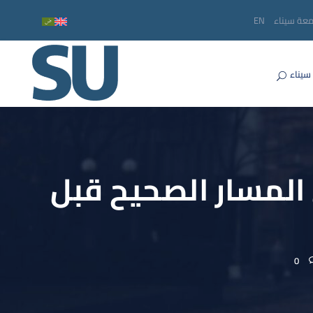
معة سيناء
EN
سيناء
 المسار الصحيح قبل
0